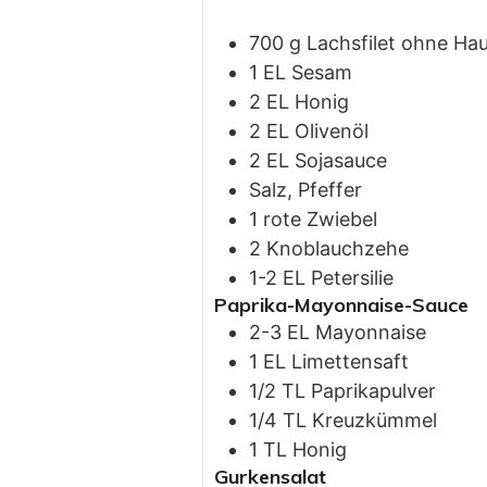
700
g
Lachsfilet ohne Ha
1
EL
Sesam
2
EL
Honig
2
EL
Olivenöl
2
EL
Sojasauce
Salz, Pfeffer
1
rote
Zwiebel
2
Knoblauchzehe
1-2
EL
Petersilie
Paprika-Mayonnaise-Sauce
2-3
EL
Mayonnaise
1
EL
Limettensaft
1/2
TL
Paprikapulver
1/4
TL
Kreuzkümmel
1
TL
Honig
Gurkensalat