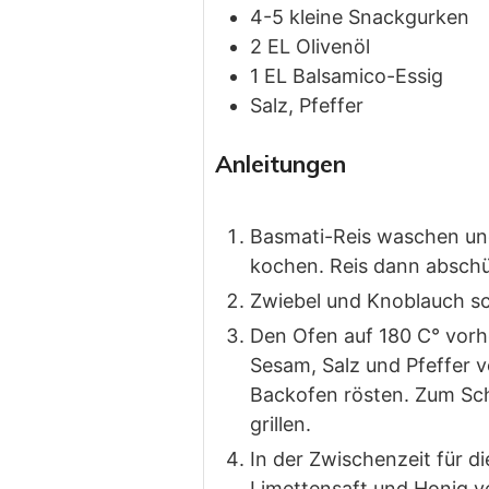
4-5
kleine
Snackgurken
2
EL
Olivenöl
1
EL
Balsamico-Essig
Salz, Pfeffer
Anleitungen
Basmati-Reis waschen und
kochen. Reis dann abschü
Zwiebel und Knoblauch sc
Den Ofen auf 180 C° vorh
Sesam, Salz und Pfeffer 
Backofen rösten. Zum Sch
grillen.
In der Zwischenzeit für 
Limettensaft und Honig v