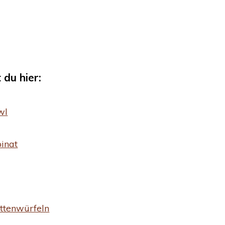
du hier:
wl
inat
ottenwürfeln