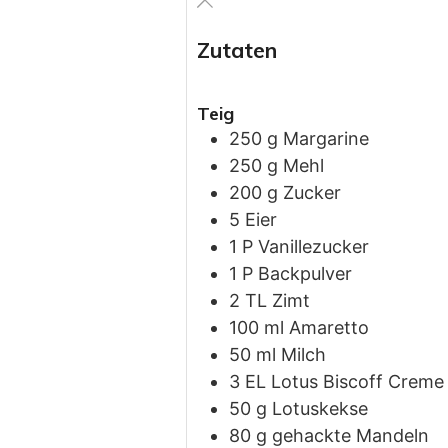
Zutaten
Teig
250
g
Margarine
250
g
Mehl
200
g
Zucker
5
Eier
1
P
Vanillezucker
1
P
Backpulver
2
TL
Zimt
100
ml
Amaretto
50
ml
Milch
3
EL
Lotus Biscoff Creme
50
g
Lotuskekse
80
g
gehackte Mandeln