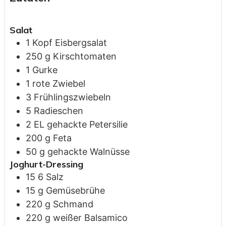
Salat
1
Kopf
Eisbergsalat
250
g
Kirschtomaten
1
Gurke
1
rote
Zwiebel
3
Frühlingszwiebeln
5
Radieschen
2
EL
gehackte Petersilie
200
g
Feta
50
g
gehackte Walnüsse
Joghurt-Dressing
15
6
Salz
15
g
Gemüsebrühe
220
g
Schmand
220
g
weißer Balsamico